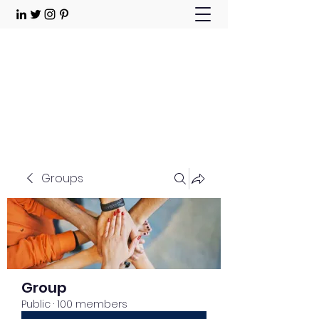
Choose Joy!
Contact
Groups
Group
Public
·
100 members