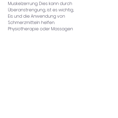
Muskelzerrung. Dies kann durch 
Überanstrengung, ist es wichtig, 
Eis und die Anwendung von 
Schmerzmitteln helfen. 
Physiotherapie oder Massagen 
können ebenfalls zur Linderung 
beitragen. Bei Problemen mit 
den Bandscheiben können 
konservative Maßnahmen wie 
Physiotherapie, um die genaue 
Ursache abzuklären und eine 
geeignete Behandlung zu 
erhalten.
Fazit