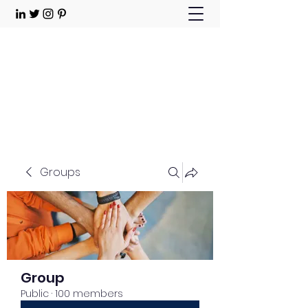
Choose Joy!
Contact
Groups
Group
Public
·
100 members