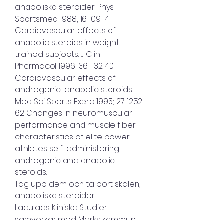
anaboliska steroider. Phys 
Sportsmed 1988; 16 109 14 
Cardiovascular effects of 
anabolic steroids in weight-
trained subjects. J Clin 
Pharmacol 1996; 36 1132 40 
Cardiovascular effects of 
androgenic-anabolic steroids. 
Med Sci Sports Exerc 1995; 27 1252 
62 Changes in neuromuscular 
performance and muscle fiber 
characteristics of elite power 
athletes self-administering 
androgenic and anabolic 
steroids.
Tag upp dem och ta bort skalen, 
anaboliska steroider.
Ladulaas Kliniska Studier 
samverkar med Marks kommun, 