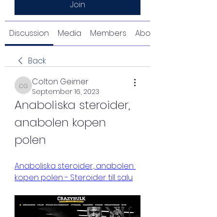
Join
Discussion
Media
Members
About
Back
Colton Geimer
Colton Geimer
September 16, 2023
Anaboliska steroider, 
anabolen kopen 
polen
Anaboliska steroider, anabolen 
kopen polen - Steroider till salu