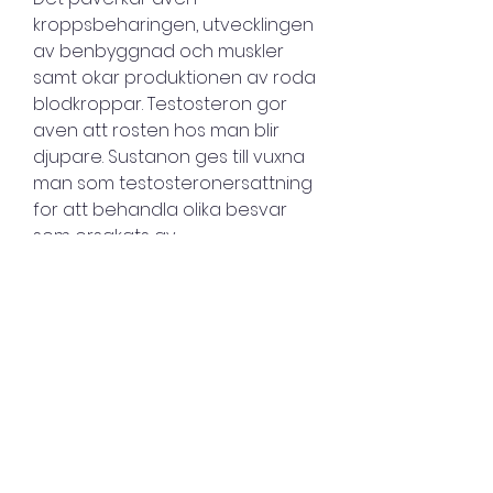
kroppsbeharingen, utvecklingen 
av benbyggnad och muskler 
samt okar produktionen av roda 
blodkroppar. Testosteron gor 
aven att rosten hos man blir 
djupare. Sustanon ges till vuxna 
man som testosteronersattning 
for att behandla olika besvar 
som orsakats av 
testosteronbrist manlig 
hypogonadism. Dessa besvar 
bor bekraftas genom tva 
separata 
blodteststosteronmatningar 
och aven inkludera kliniska 
symtom som. Benskorhet 
orsakad av laga hormonnivaer, .