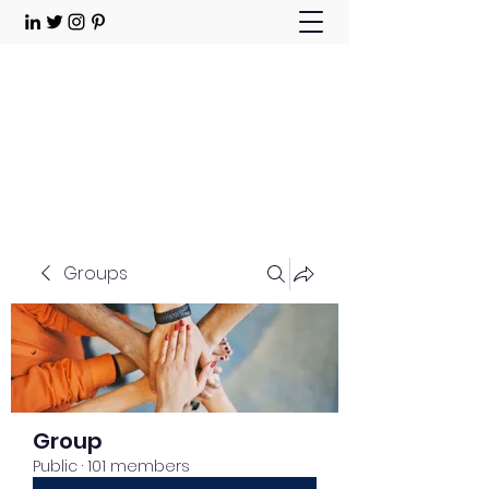
Choose Joy!
Contact
Groups
Group
Public
·
101 members