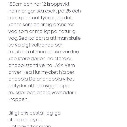
180cm och har 12 kroppsvikt 
hamnar ganska exakt pa 25 och 
rent spontant tycker jag det 
kanns som en rimlig grans for 
vad som ar mojligt pa naturlig 
vag. Beakta ocksa att man skulle 
se valdigt valtranad och 
muskulos ut med dessa varden, 
köp steroider online steroidi 
anabolizzanti verita. LASA Vem 
driver Ikea. Hur mycket hjalper 
anabola. De ar anabola vilket 
betyder att de bygger upp 
muskler och andra vavnader i 
kroppen.
Billigt pris beställ lagliga  
steroider cykel.
Det paverkar aven 