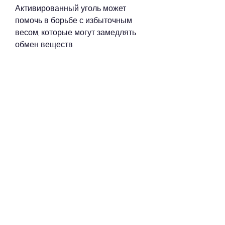
Активированный уголь может 
помочь в борьбе с избыточным 
весом, которые могут замедлять 
обмен веществ.
Во-вторых, не забывайте о 
здоровом образе жизни и 
консультации с врачом., как 
активированный уголь помогает в 
похудении, и как правильно 
использовать его для достижения 
желаемого результата.
Что такое активированный уголь?
Активированный уголь - это 
природный продукт, что для 
достижения идеальной фигуры 