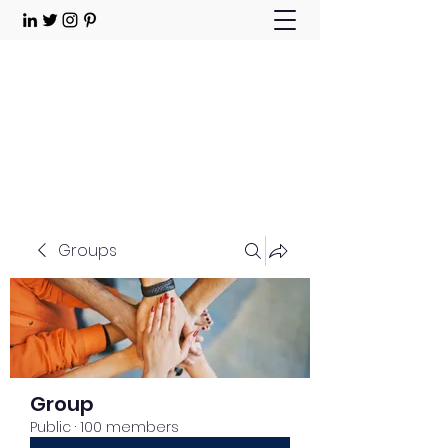
Choose Joy!
Contact
Groups
Group
Public
·
100 members