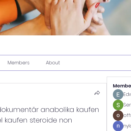
Members
About
Membe
Ed
Se
dokumentär anabolika kaufen 
off
l kaufen steroide non 
nyl