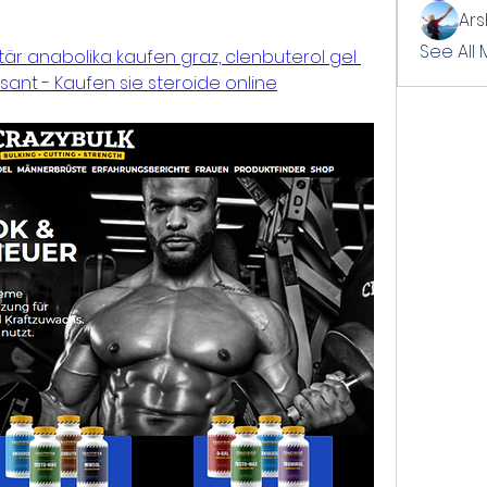
Ar
See All
r anabolika kaufen graz, clenbuterol gel 
ant - Kaufen sie steroide online