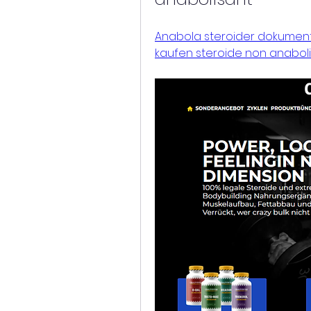
Anabola steroider dokumentä
kaufen steroide non anabolis