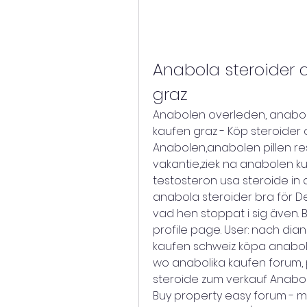
Anabola steroider 
graz
Anabolen overleden, anabola
kaufen graz - Köp steroider
Anabolen,anabolen pillen re
vakantie,ziek na anabolen ku
testosteron usa steroide in 
anabola steroider bra för Den
vad hen stoppat i sig även. 
profile page. User: nach dian
kaufen schweiz köpa anabola 
wo anabolika kaufen forum, 
steroide zum verkauf Anabol
Buy property easy forum - me