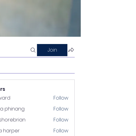
Join
rs
ward
Follow
ra phinang
Follow
shorebrian
Follow
a harper
Follow