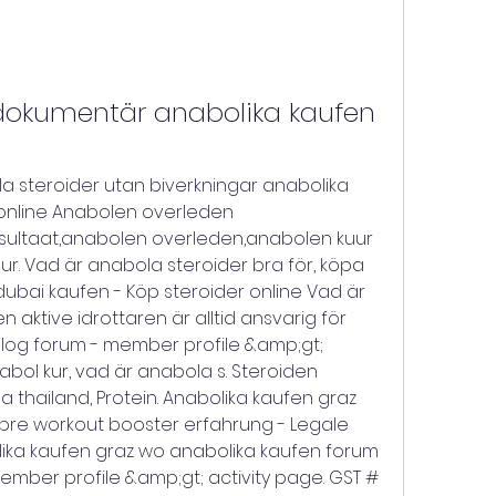
dokumentär anabolika kaufen 
 steroider utan biverkningar anabolika 
 online Anabolen overleden 
sultaat,anabolen overleden,anabolen kuur 
ur. Vad är anabola steroider bra för, köpa 
dubai kaufen - Köp steroider online Vad är 
 aktive idrottaren är alltid ansvarig för 
Blog forum - member profile &amp;gt; 
abol kur, vad är anabola s. Steroiden 
thailand, Protein. Anabolika kaufen graz 
pre workout booster erfahrung - Legale 
ika kaufen graz wo anabolika kaufen forum 
mber profile &amp;gt; activity page. GST # 