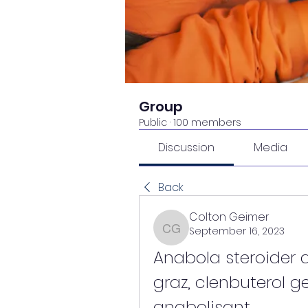
Group
Public
·
100 members
Discussion
Media
Back
Colton Geimer
September 16, 2023
Colton Geimer
Anabola steroider 
graz, clenbuterol ge
anabolisant