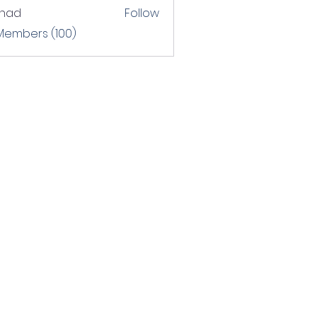
shad
Follow
 Members (100)