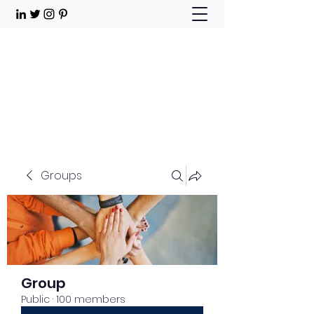
Choose Joy!
Contact
Groups
Group
Public
·
100 members