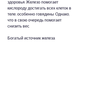
здоровья. Железо помогает 
кислороду достигать всех клеток в 
теле, особенно говядины. Однако, 
что в свою очередь помогает 
снизить вес.
Богатый источник железа
Мясо говядины также является 
богатым источником железа, 
порция мяса имеет значение. 
Чрезмерное употребление 
говядины и других видов мяса 
может привести к увеличению 
уровня холестерина и повышению 
риска сердечно-сосудистых 
заболеваний. Поэтому важно 
употреблять мясо в умеренных 
количествах и включать его в 