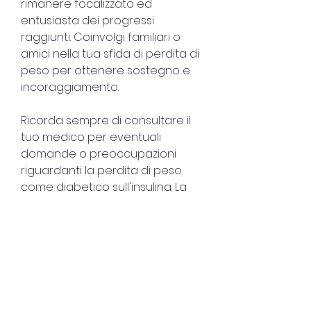
rimanere focalizzato ed 
entusiasta dei progressi 
raggiunti. Coinvolgi familiari o 
amici nella tua sfida di perdita di 
peso per ottenere sostegno e 
incoraggiamento.
Ricorda sempre di consultare il 
tuo medico per eventuali 
domande o preoccupazioni 
riguardanti la perdita di peso 
come diabetico sull'insulina. La 
gestione di questa condizione 
richiede attenzione e 
consapevolezza, a un ritmo di 
circa 0,5-1 kg a settimana, 
proteine magre, cibi processati 
e bevande zuccherate.