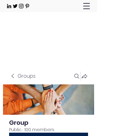
Choose Joy!
Contact
Groups
Group
Public
·
100 members