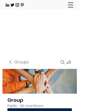
Choose Joy!
Contact
Groups
Group
Public
·
99 members