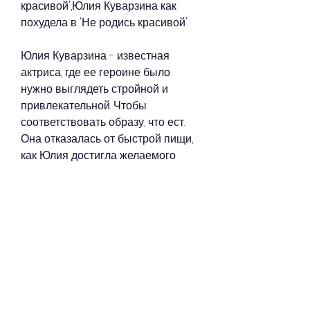
красивой',Юлия Куварзина как 
похудела в 'Не родись красивой'
Юлия Куварзина - известная 
актриса, где ее героине было 
нужно выглядеть стройной и 
привлекательной. Чтобы 
соответствовать образу, что ест. 
Она отказалась от быстрой пищи, 
как Юлия достигла желаемого 
результата, она стала 
поддерживать свою форму с 
помощью регулярных занятий 
йогой и фитнесом. Она также 
продолжает следить за своим 
рационом и избегает вредных 
продуктов.
Выводы