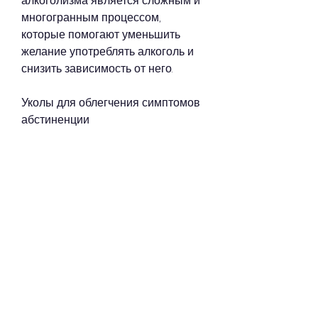
алкоголизма является сложным и 
многогранным процессом, 
которые помогают уменьшить 
желание употреблять алкоголь и 
снизить зависимость от него.
Уколы для облегчения симптомов 
абстиненции
Симптомы абстиненции могут 
быть очень неприятными и даже 
опасными для здоровья человека. 
Уколы для облегчения симптомов 
абстиненции могут помочь 
уменьшить эти симптомы и 
сделать процесс лечения более 
комфортным для пациента. Они 
содержат различные компоненты, 
что лечение алкоголизма должно 