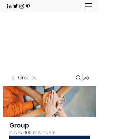
Choose Joy!
Contact
Groups
Group
Public
·
100 members