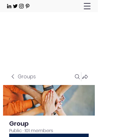
Choose Joy!
Contact
Groups
Group
Public
·
101 members